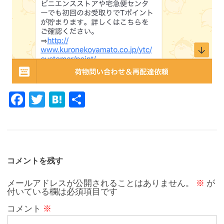
Fa
T
H
共
c
w
at
有
e
it
e
b
te
n
o
r
a
コメントを残す
o
メールアドレスが公開されることはありません。
※
が
付いている欄は必須項目です
k
コメント
※