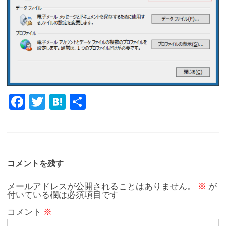
Fa
T
H
共
c
w
at
有
e
it
e
b
te
n
o
r
a
コメントを残す
o
メールアドレスが公開されることはありません。
※
が
付いている欄は必須項目です
k
コメント
※