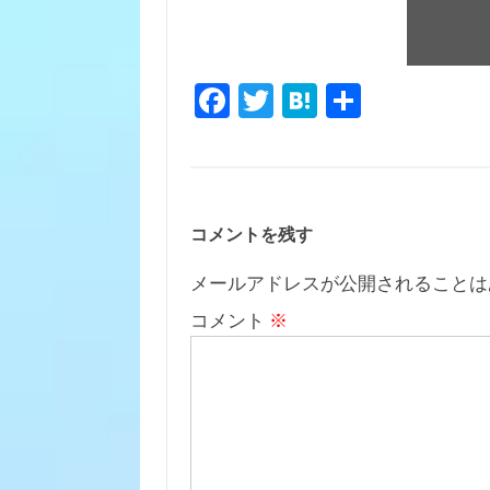
Fa
T
H
共
c
w
at
有
e
it
e
b
te
n
o
r
a
コメントを残す
o
メールアドレスが公開されることは
k
コメント
※