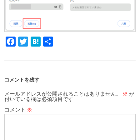
Fa
T
H
共
c
w
at
有
e
it
e
b
te
n
o
r
a
コメントを残す
o
メールアドレスが公開されることはありません。
※
が
付いている欄は必須項目です
k
コメント
※