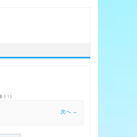
が違う！
)
次へ →