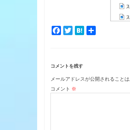
Fa
T
H
共
c
w
at
有
e
it
e
b
te
n
o
r
a
コメントを残す
o
メールアドレスが公開されることは
k
コメント
※