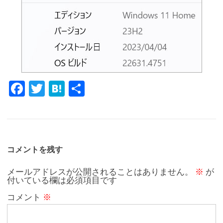
Fa
T
H
共
c
w
at
有
e
it
e
b
te
n
o
r
a
コメントを残す
o
メールアドレスが公開されることはありません。
※
が
付いている欄は必須項目です
k
コメント
※