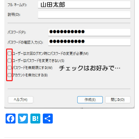
Fa
T
H
共
c
w
at
有
e
it
e