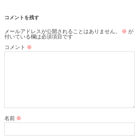
b
te
n
o
r
a
コメントを残す
o
メールアドレスが公開されることはありません。
※
が
付いている欄は必須項目です
k
コメント
※
名前
※