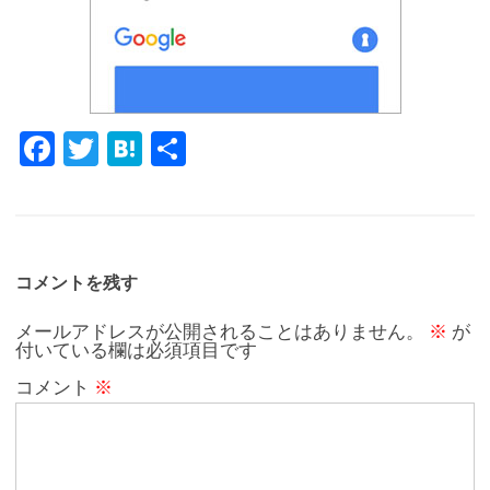
Fa
T
H
共
c
w
at
有
e
it
e
b
te
n
o
r
a
コメントを残す
o
メールアドレスが公開されることはありません。
※
が
付いている欄は必須項目です
k
コメント
※