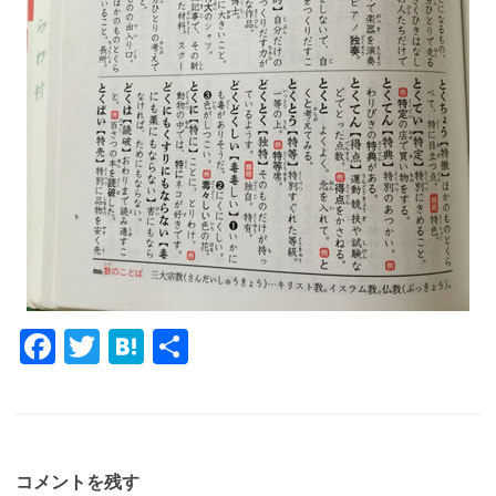
Fa
T
H
共
c
w
at
有
e
it
e
b
te
n
o
r
a
コメントを残す