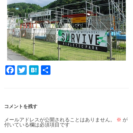
Fa
T
H
共
c
w
at
有
e
it
e
b
te
n
o
r
a
コメントを残す
o
メールアドレスが公開されることはありません。
※
が
付いている欄は必須項目です
k