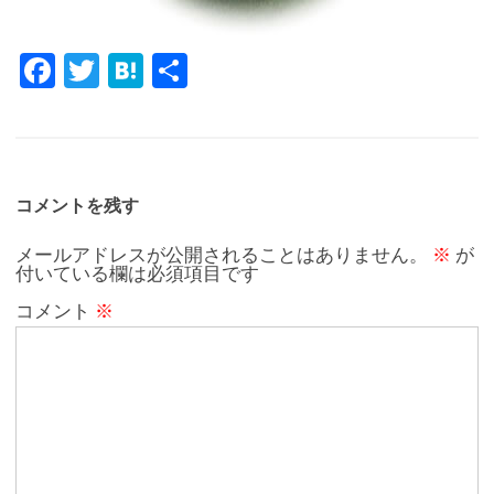
Fa
T
H
共
c
w
at
有
e
it
e
b
te
n
o
r
a
コメントを残す
o
メールアドレスが公開されることはありません。
※
が
付いている欄は必須項目です
k
コメント
※