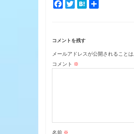
Fa
T
H
共
c
w
at
有
e
it
e
b
te
n
o
r
a
コメントを残す
o
メールアドレスが公開されることは
k
コメント
※
名前
※