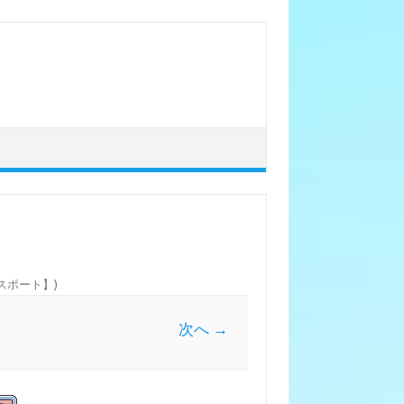
クスポート】
)
次へ →