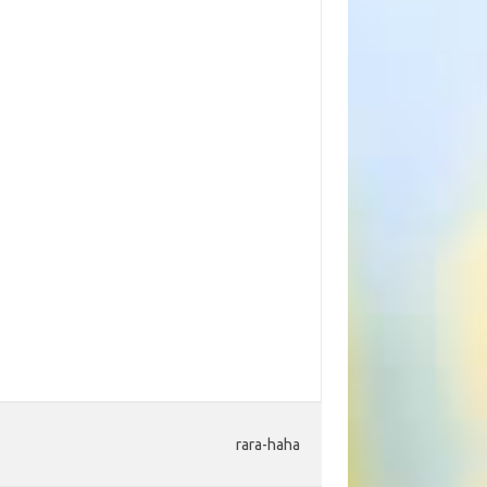
。
rara-haha