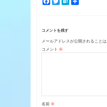
Fa
T
H
共
c
w
at
有
e
it
e
b
te
n
o
r
a
コメントを残す
o
メールアドレスが公開されることは
k
コメント
※
名前
※