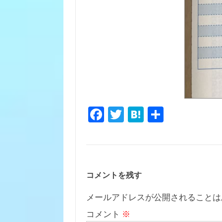
Fa
T
H
共
c
w
at
有
e
it
e
b
te
n
o
r
a
コメントを残す
o
メールアドレスが公開されることは
k
コメント
※