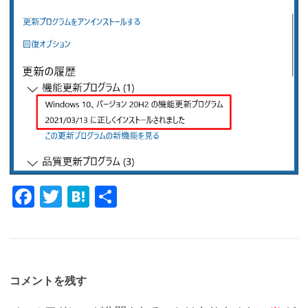
Fa
T
H
共
c
w
at
有
e
it
e
b
te
n
o
r
a
コメントを残す
o