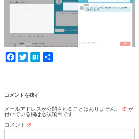
Fa
T
H
共
c
w
at
有
e
it
e
b
te
n
o
r
a
コメントを残す
o
メールアドレスが公開されることはありません。
※
が
付いている欄は必須項目です
k
コメント
※