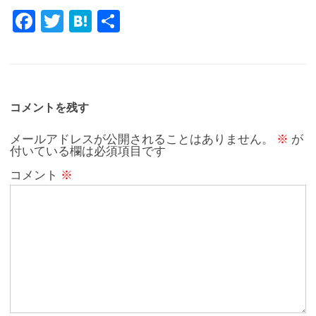
Fa
T
H
共
c
w
at
有
e
it
e
b
te
n
o
r
a
コメントを残す
o
メールアドレスが公開されることはありません。
※
が
付いている欄は必須項目です
k
コメント
※