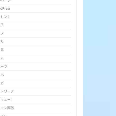
bページ
dPress
たしンち
菓子
ニメ
プリ
ラ系
ーム
ポーツ
マホ
レビ
ットワーク
キュー!!
ソコン関係