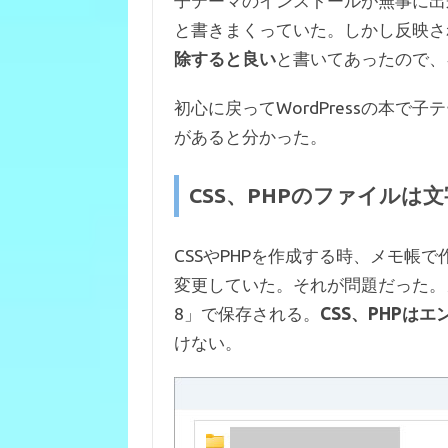
子テーマのインストールが無事に出
e
it
e
と書きまくっていた。しかし反映さ
b
te
n
除すると良い
と書いてあったので、
o
r
a
o
初心に戻ってWordPressの本
k
があると分かった。
CSS、PHPのファイルは文
CSSやPHPを作成する時、メモ帳
変更していた。それが問題だった。
8」で保存される。
CSS、PHPはエ
けない。