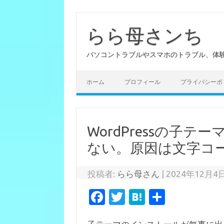
らら母さンち
パソコントラブルやスマホのトラブル、体
ホーム
プロフィール
プライバシーポ
WordPressの子
ない。原因は文字コ
投稿者:
らら母さん
|
2024年12月4
Fa
T
H
共
c
w
at
有