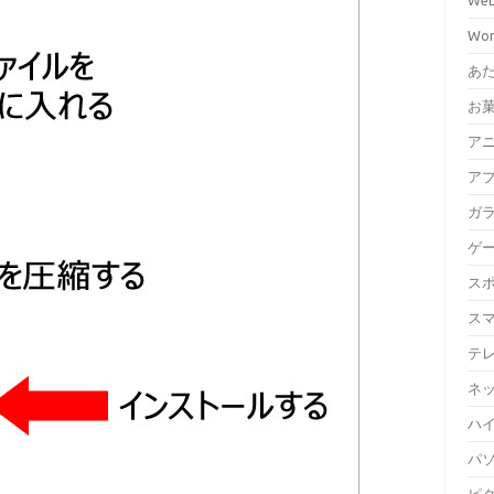
We
Wor
あ
お
ア
ア
ガ
ゲ
ス
ス
テ
ネ
ハイ
パ