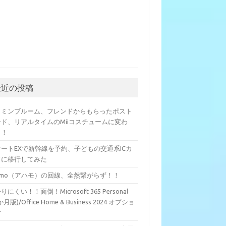
最近の投稿
クミンブルーム、フレンドからもらったポスト
ード、リアルタイムのMiiコスチュームに変わ
？！
マートEXで新幹線を予約、子どもの交通系ICカ
ドに移行してみた
hamo（アハモ）の回線、全然繋がらず！！
りにくい！！面倒！Microsoft 365 Personal
か月版)/Office Home & Business 2024 オプショ
付