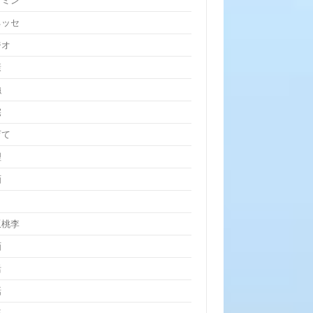
クミン
ネッセ
ジオ
康
強
宅
育て
理
画
坂桃李
画
活
話