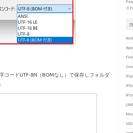
Po
さ
And
App
Fir
Go
pの２つを文字コードUTF-8N（BOMなし）で保存しフォルダ
iPa
。
iPh
iPo
LIN
Mic
SNS