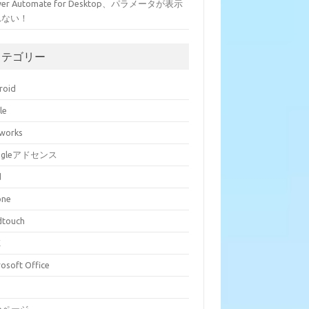
wer Automate for Desktop、パラメータが表示
れない！
カテゴリー
roid
le
eworks
ogleアドセンス
d
one
dtouch
E
rosoft Office