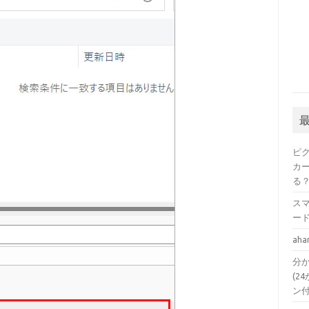
ピ
カ
る
ス
ー
a
分か
(24
ン