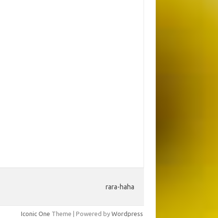
rara-haha
Iconic One
Theme | Powered by
Wordpress