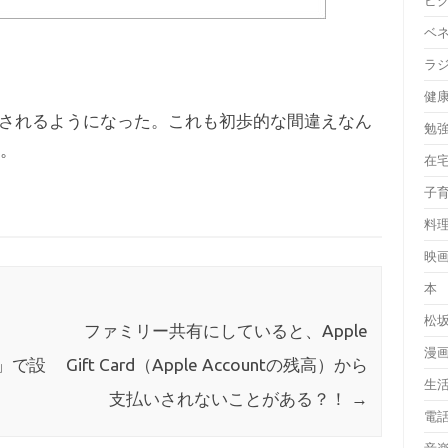
ピ
ベ
ラ
健
されるようになった。これも初歩的な間違えなん
勉
。
在
子
料
映
本
松
ファミリー共有にしていると、Apple
漫
字」で設
Gift Card（Apple Accountの残高）から
生
支払いされないことがある？！
→
電