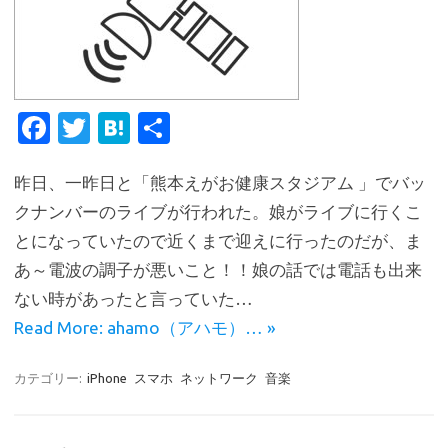
Fa
T
H
共
c
w
at
有
昨日、一昨日と「熊本えがお健康スタジアム 」でバッ
e
it
e
クナンバーのライブが行われた。娘がライブに行くこ
b
te
n
とになっていたので近くまで迎えに行ったのだが、ま
o
r
a
あ～電波の調子が悪いこと！！娘の話では電話も出来
o
ない時があったと言っていた…
k
Read More: ahamo（アハモ）… »
カテゴリー:
iPhone
スマホ
ネットワーク
音楽