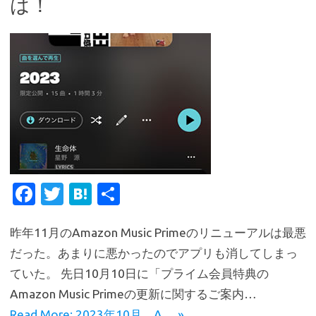
は！
Fa
T
H
共
c
w
at
有
昨年11月のAmazon Music Primeのリニューアルは最悪
e
it
e
だった。あまりに悪かったのでアプリも消してしまっ
b
te
n
ていた。 先日10月10日に「プライム会員特典の
o
r
a
Amazon Music Primeの更新に関するご案内…
o
Read More: 2023年10月、A… »