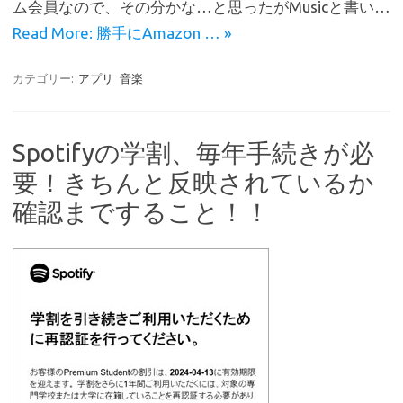
ム会員なので、その分かな…と思ったがMusicと書い…
o
Read More: 勝手にAmazon … »
k
カテゴリー:
アプリ
音楽
Spotifyの学割、毎年手続きが必
要！きちんと反映されているか
確認まですること！！