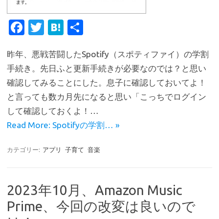
Fa
T
H
共
c
w
at
有
昨年、悪戦苦闘したSpotify（スポティファイ）の学割
e
it
e
手続き。先日ふと更新手続きが必要なのでは？と思い
b
te
n
確認してみることにした。息子に確認しておいてよ！
o
r
a
と言っても数カ月先になると思い「こっちでログイン
o
して確認しておくよ！…
k
Read More: Spotifyの学割… »
カテゴリー:
アプリ
子育て
音楽
2023年10月、Amazon Music
Prime、今回の改変は良いので