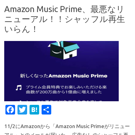
Amazon Music Prime、最悪なリ
ニューアル！！シャッフル再生
いらん！
Fa
T
H
共
c
w
at
有
11/2にAmazonから「Amazon Music Primeがリニュー
e
it
e
アル」とのメールが届いた。 広告なしのシャッフル再