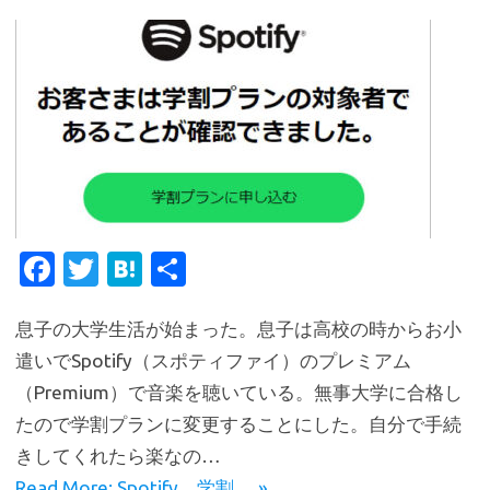
Fa
T
H
共
c
w
at
有
息子の大学生活が始まった。息子は高校の時からお小
e
it
e
遣いでSpotify（スポティファイ）のプレミアム
b
te
n
（Premium）で音楽を聴いている。無事大学に合格し
o
r
a
たので学割プランに変更することにした。自分で手続
o
きしてくれたら楽なの…
k
Read More: Spotify、学割… »