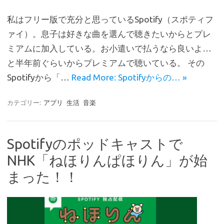
c
w
at
有
私はフリー版で充分と思っているSpotify（スポティフ
e
it
e
ァイ）。息子は好きな曲を選んで聴きたいからとプレ
b
te
n
ミアムに加入している。お小遣いで払うなら良いよ…
o
r
a
と半年前ぐらいからプレミアムで聴いている。 その
o
Spotifyから「…
Read More: Spotifyからの… »
k
カテゴリー:
アプリ
生活
音楽
Spotifyのポッドキャストで
NHK「ねほりんぱほりん」が始
まった！！