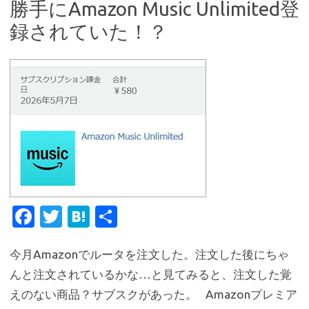
勝手にAmazon Music Unlimited登
録されていた！？
Fa
T
H
共
c
w
at
有
今月Amazonでルータを注文した。注文した後にちゃ
e
it
e
んと注文されているかな…と見てみると、注文した覚
b
te
n
えのない商品？サブスクがあった。 Amazonプレミア
o
r
a