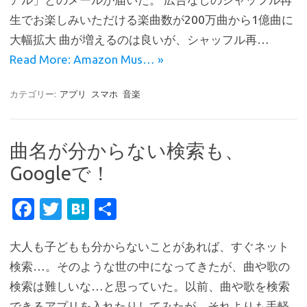
b
te
n
生でお楽しみいただける楽曲数が200万曲から1億曲に
o
r
a
大幅拡大 曲が増えるのは良いが、シャッフル再…
o
Read More: Amazon Mus… »
k
カテゴリー:
アプリ
スマホ
音楽
曲名が分からない検索も、
Googleで！
Fa
T
H
共
c
w
at
有
大人も子どもも分からないことがあれば、すぐネット
e
it
e
検索…。そのような世の中になってきたが、曲や歌の
b
te
n
検索は難しいな…と思っていた。以前、曲や歌を検索
o
r
a
できるアプリを入れたりしてみたが、それよりも手軽