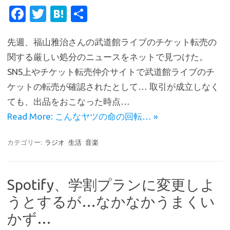
Fa
T
H
共
c
w
at
有
先週、福山雅治さんの武道館ライブのチケット転売の
e
it
e
関する厳しい処分のニュースをネットで見つけた。
b
te
n
SNS上やチケット転売仲介サイトで武道館ライブのチ
o
r
a
ケットの転売が確認されたとして… 取引が成立しなく
o
ても、出品をおこなった時点…
k
Read More: こんなヤツの命の回転… »
カテゴリー:
ラジオ
生活
音楽
Spotify、学割プランに変更しよ
うとするが…なかなかうまくい
かず…