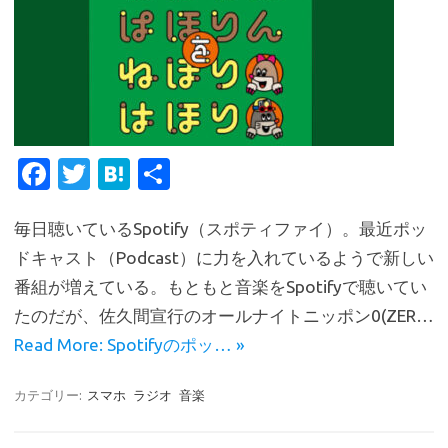
Fa
T
H
共
c
w
at
有
毎日聴いているSpotify（スポティファイ）。最近ポッ
e
it
e
ドキャスト（Podcast）に力を入れているようで新しい
b
te
n
番組が増えている。もともと音楽をSpotifyで聴いてい
o
r
a
たのだが、佐久間宣行のオールナイトニッポン0(ZER…
o
Read More: Spotifyのポッ… »
k
カテゴリー:
スマホ
ラジオ
音楽