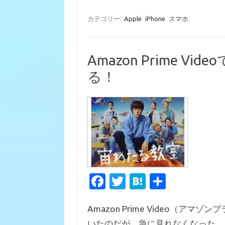
o
k
カテゴリー:
Apple
iPhone
スマホ
Amazon Prime 
る！
Fa
T
H
共
c
w
at
有
Amazon Prime Video（
e
it
e
いたのだが、急に見れなくなった。