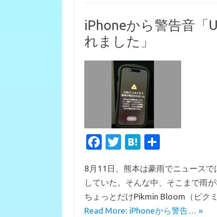
iPhoneから警告音「
れました」
Fa
T
H
共
c
w
at
有
8月11日、熊本は豪雨でニュース
e
it
e
していた。そんな中、そこまで雨が
b
te
n
ちょっとだけPikmin Bloom（
o
r
a
Read More: iPhoneから警告… »