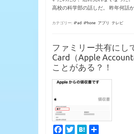
b
te
n
高校の科学部の話しだ。 昨年何話
o
r
a
o
カテゴリー:
iPad
iPhone
アプリ
テレビ
k
ファミリー共有にしている
Card（Apple Ac
ことがある？！
Fa
T
H
共