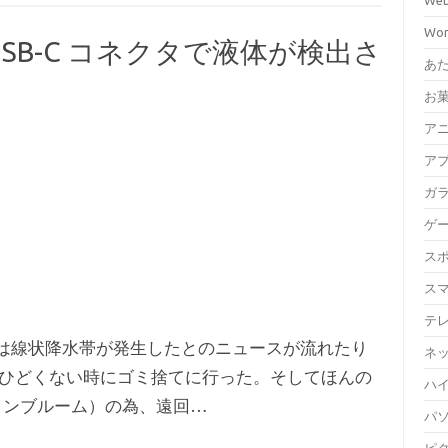
We
Wor
USB-C コネクタで液体が検出さ
あ
お
ア
ア
ガ
ゲ
ス
ス
テ
では線状降水帯が発生したとのニュースが流れたり
ネ
ひどくない時にゴミ捨てに行った。そしてほんの
ハイ
ピクミンブルーム）の為、遠回…
パ