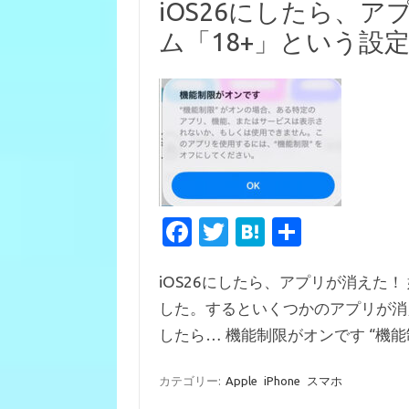
iOS26にしたら、
ム「18+」という設
Fa
T
H
共
c
w
at
有
iOS26にしたら、アプリが消えた！ 
e
it
e
した。するといくつかのアプリが消
b
te
n
したら… 機能制限がオンです “機能
o
r
a
o
カテゴリー:
Apple
iPhone
スマホ
k