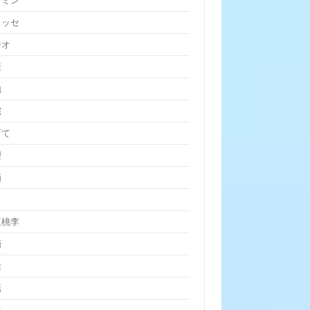
クミン
ネッセ
ジオ
康
強
宅
育て
理
画
坂桃李
画
活
話