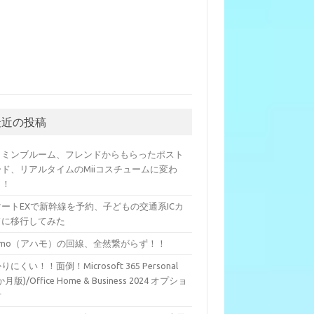
最近の投稿
クミンブルーム、フレンドからもらったポスト
ード、リアルタイムのMiiコスチュームに変わ
？！
マートEXで新幹線を予約、子どもの交通系ICカ
ドに移行してみた
hamo（アハモ）の回線、全然繋がらず！！
りにくい！！面倒！Microsoft 365 Personal
か月版)/Office Home & Business 2024 オプショ
付