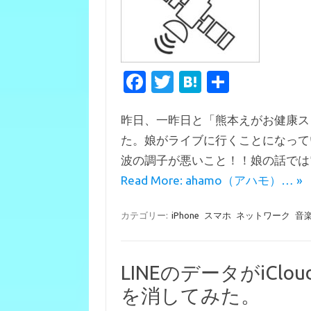
Fa
T
H
共
c
w
at
有
昨日、一昨日と「熊本えがお健康ス
e
it
e
た。娘がライブに行くことになって
b
te
n
波の調子が悪いこと！！娘の話では
o
r
a
Read More: ahamo（アハモ）… »
o
k
カテゴリー:
iPhone
スマホ
ネットワーク
音
LINEのデータがiC
を消してみた。