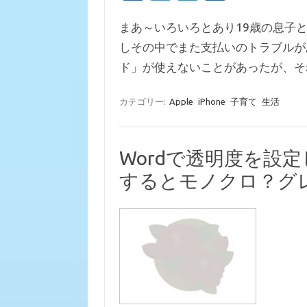
c
w
at
有
まあ～いろいろとあり19歳の息子と
e
it
e
しその中でまた支払いのトラブルがあった。
b
te
n
ド」が使えないことがあったが、
o
r
a
o
カテゴリー:
Apple
iPhone
子育て
生活
k
Wordで透明度を設
するとモノクロ？グ