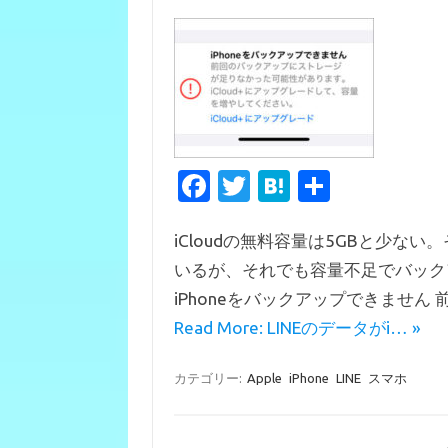
Fa
T
H
共
c
w
at
有
iCloudの無料容量は5GBと少
e
it
e
いるが、それでも容量不足でバック
b
te
n
iPhoneをバックアップできません
o
r
a
Read More: LINEのデータがi… »
o
k
カテゴリー:
Apple
iPhone
LINE
スマホ