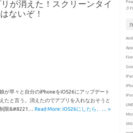
アプリが消えた！スクリーンタイ
Po
さ
定はないぞ！
And
App
Fir
Go
iPa
iPh
娘が早々と自分のiPhoneをiOS26にアップデート
iPo
えたと言う。消えたのでアプリを入れなおそうと
LIN
制限&#8221…
Read More: iOS26にしたら、… »
Mic
SNS