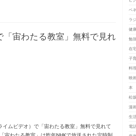
ピ
ベ
ラ
健
Videoで「宙わたる教室」無料で見れ
勉
在
子
料
映
本
松
漫
生
アマゾンプライムビデオ）で「宙わたる教室」無料で見れて
電
「宙わたる教室」は昨年NHKで放送された定時制