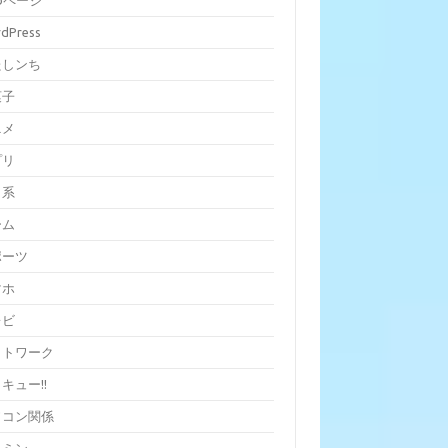
bページ
dPress
たしンち
菓子
ニメ
プリ
ラ系
ーム
ポーツ
マホ
レビ
ットワーク
キュー!!
ソコン関係