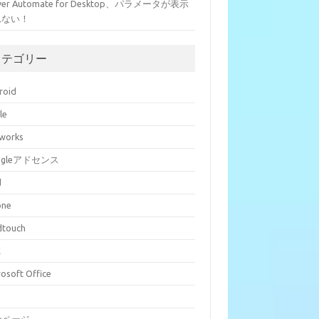
wer Automate for Desktop、パラメータが表示
れない！
カテゴリー
roid
le
eworks
ogleアドセンス
d
one
dtouch
E
rosoft Office