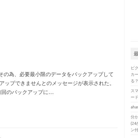
ピ
ない。その為、必要最小限のデータをバックアップして
カ
る
アップできませんとのメッセージが表示された。
ス
 前回のバックアップに…
ー
a
分か
(24
ン