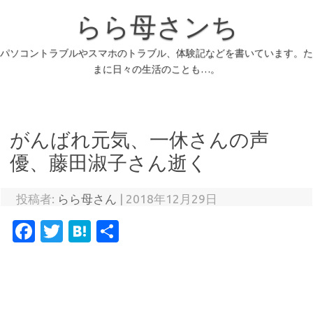
らら母さンち
パソコントラブルやスマホのトラブル、体験記などを書いています。た
まに日々の生活のことも…。
がんばれ元気、一休さんの声
優、藤田淑子さん逝く
投稿者:
らら母さん
|
2018年12月29日
Fa
T
H
共
c
w
at
有
e
it
e
b
te
n