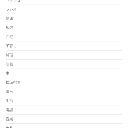
ベネッセ
ラジオ
健康
勉強
在宅
子育て
料理
映画
本
松坂桃李
漫画
生活
電話
音楽