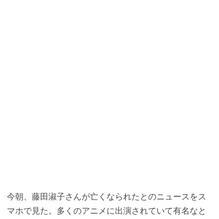
o
r
a
o
k
今朝、藤田淑子さんが亡くなられたとのニュースをス
マホで見た。多くのアニメに出演されていて有名なと