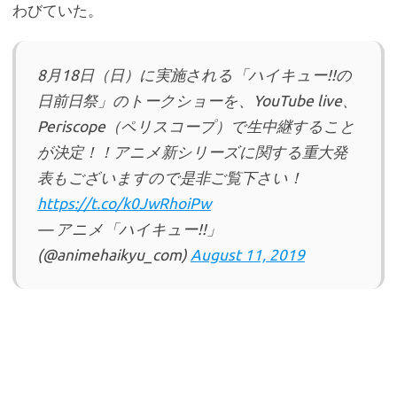
わびていた。
8月18日（日）に実施される「ハイキュー!!の
日前日祭」のトークショーを、YouTube live、
Periscope（ペリスコープ）で生中継すること
が決定！！アニメ新シリーズに関する重大発
表もございますので是非ご覧下さい！
https://t.co/k0JwRhoiPw
— アニメ「ハイキュー!!」
(@animehaikyu_com)
August 11, 2019