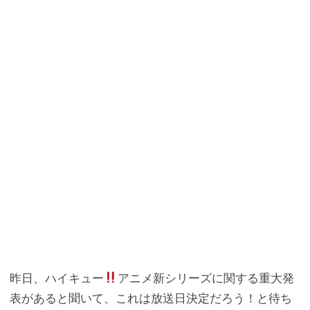
o
r
a
o
k
昨日、ハイキュー
アニメ新シリーズに関する重大発
表があると聞いて、これは放送日決定だろう！と待ち