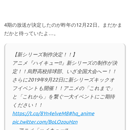
4期の放送が決定したのが昨年の12月22日。まだかま
だかと待っていたよ…。
【新シリーズ制作決定！！】
アニメ『ハイキュー!!』新シリーズの制作が決
定！！烏野高校排球部、いざ全国大会へー！！
さらに2019年9月22日に新シリーズキックオ
フイベントも開催！！アニメの「これまで」
と「これから」を繋ぐ一大イベントにご期待
ください！！
https://t.co/8Yn4elveM8
#hq_anime
pic.twitter.com/BoLOzouHzn