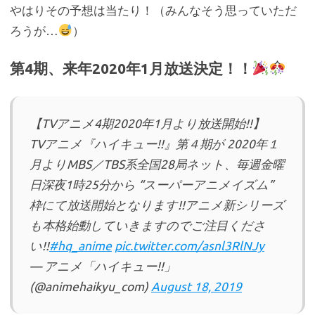
やはりその予想は当たり！（みんなそう思っていただ
ろうが…
）
第4期、来年2020年1月放送決定！！
【TVアニメ4期2020年1月より放送開始!!】
TVアニメ『ハイキュー!!』第４期が 2020年１
月よりMBS／TBS系全国28局ネット、毎週金曜
日深夜1時25分から “スーパーアニメイズム”
枠にて放送開始となります!!アニメ新シリーズ
も本格始動していきますのでご注目くださ
い!!
#hq_anime
pic.twitter.com/asnl3RlNJy
— アニメ「ハイキュー!!」
(@animehaikyu_com)
August 18, 2019