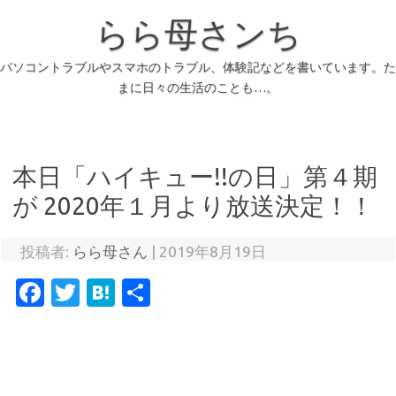
らら母さンち
パソコントラブルやスマホのトラブル、体験記などを書いています。た
まに日々の生活のことも…。
本日「ハイキュー!!の日」第４期
が 2020年１月より放送決定！！
投稿者:
らら母さん
|
2019年8月19日
Fa
T
H
共
c
w
at
有
e
it
e
b
te
n