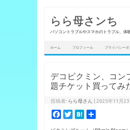
らら母さンち
パソコントラブルやスマホのトラブル、体
ホーム
プロフィール
プライバシーポ
デコピクミン、コン
題チケット買ってみ
投稿者:
らら母さん
|
2025年11月2
Fa
T
H
共
c
w
at
有