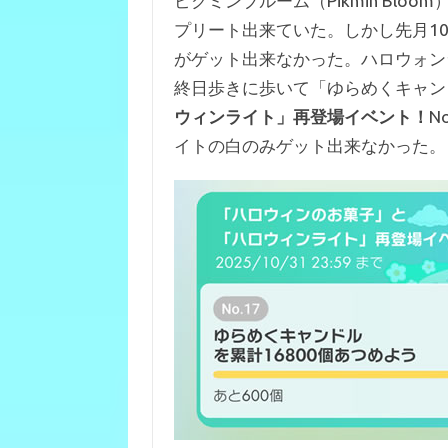
ピクミンブルーム（Pikmin Blo
e
it
e
プリート出来ていた。しかし先月10
b
te
n
がゲット出来なかった。ハロウォン
o
r
a
終日歩きに歩いて「ゆらめくキャン
o
ウィンライト」再登場イベント！
N
k
イトの白のみゲット出来なかった。