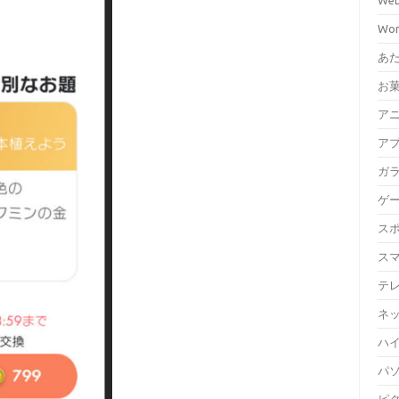
We
Wor
あ
お
ア
ア
ガ
ゲ
ス
ス
テ
ネ
ハイ
パ