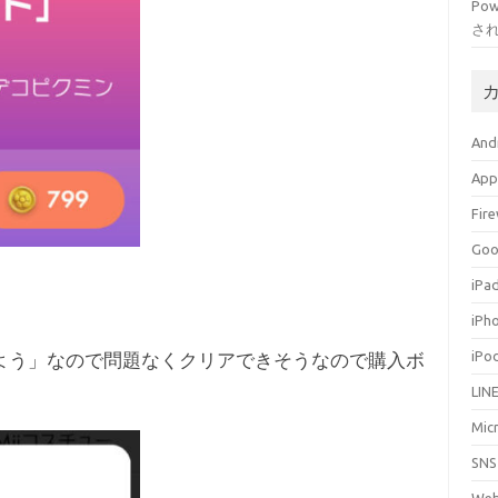
Po
さ
And
App
Fir
Go
iPa
iPh
iPo
えよう」なので問題なくクリアできそうなので購入ボ
LIN
Mic
SNS