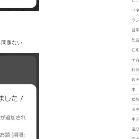
ピ
ベ
ラ
健
勉
も問題ない。
在
子
料
映
本
松
漫
生
電