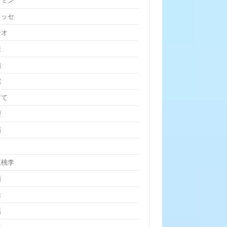
クミン
ネッセ
ジオ
康
強
宅
育て
理
画
坂桃李
画
活
話