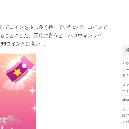
してコインを少し多く持っていたので、コインで
ることにした。正確に言うと「ハロウォンライ
799コイン
とは高い…。
ピ
カ
る
ス
ー
a
分か
(24
ン