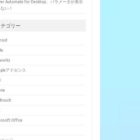
wer Automate for Desktop、パラメータが表示
れない！
カテゴリー
roid
le
eworks
ogleアドセンス
d
one
dtouch
E
rosoft Office