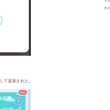
音
食
して追加された。