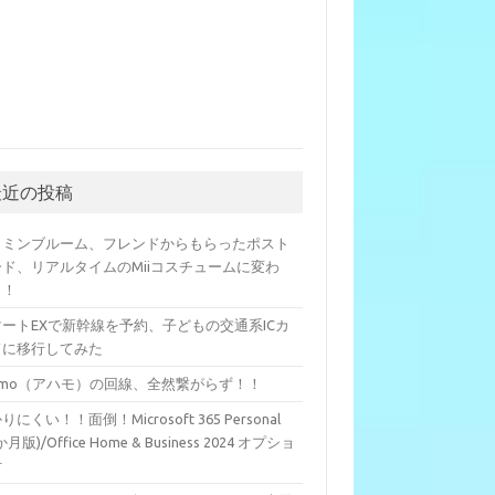
最近の投稿
クミンブルーム、フレンドからもらったポスト
ード、リアルタイムのMiiコスチュームに変わ
？！
マートEXで新幹線を予約、子どもの交通系ICカ
ドに移行してみた
hamo（アハモ）の回線、全然繋がらず！！
りにくい！！面倒！Microsoft 365 Personal
か月版)/Office Home & Business 2024 オプショ
付