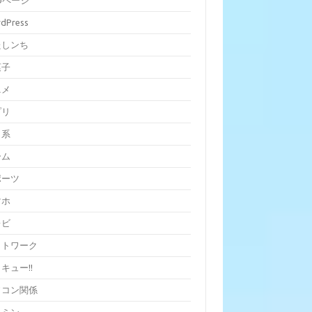
bページ
dPress
たしンち
菓子
ニメ
プリ
ラ系
ーム
ポーツ
マホ
レビ
ットワーク
キュー!!
ソコン関係