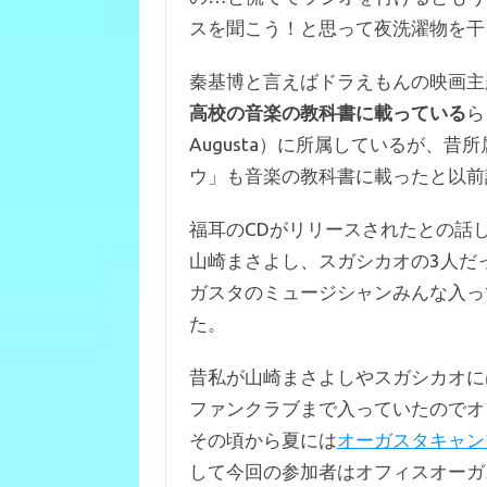
b
te
n
スを聞こう！と思って夜洗濯物を干
o
r
a
o
秦基博と言えばドラえもんの映画主
k
高校の音楽の教科書に載っている
ら
Augusta）に所属しているが、
ウ」も音楽の教科書に載ったと以前
福耳のCDがリリースされたとの話
山崎まさよし、スガシカオの3人だ
ガスタのミュージシャンみんな入っ
た。
昔私が山崎まさよしやスガシカオに
ファンクラブまで入っていたのでオ
その頃から夏には
オーガスタキャン
して今回の参加者はオフィスオーガ