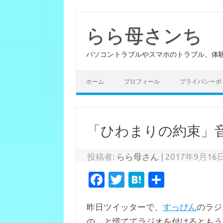
らら母さンち
パソコントラブルやスマホのトラブル、体
ホーム
プロフィール
プライバシーポ
「ひわまりの約束」
投稿者:
らら母さん
|
2017年9月16
Fa
T
H
共
c
w
at
有
昨日ツイッターで、
すっぴん
のラジ
e
it
e
の…と慌ててラジオを付けるともう