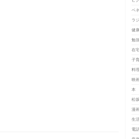
ピ
ベ
ラ
健
勉
在
子
料
映
本
松
漫
生
電