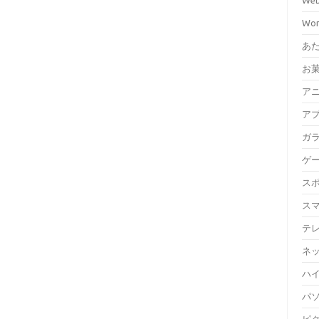
We
Wor
あ
お
ア
ア
ガ
ゲ
ス
ス
テ
ネ
ハイ
パ