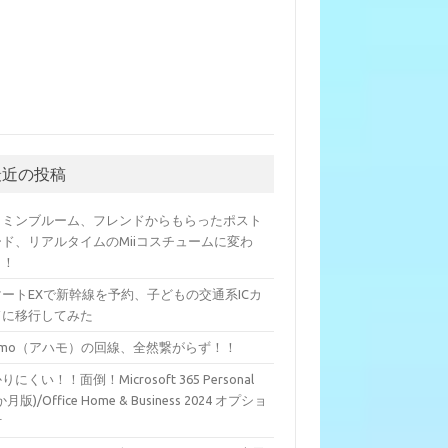
最近の投稿
クミンブルーム、フレンドからもらったポスト
ード、リアルタイムのMiiコスチュームに変わ
？！
マートEXで新幹線を予約、子どもの交通系ICカ
ドに移行してみた
hamo（アハモ）の回線、全然繋がらず！！
りにくい！！面倒！Microsoft 365 Personal
か月版)/Office Home & Business 2024 オプショ
付