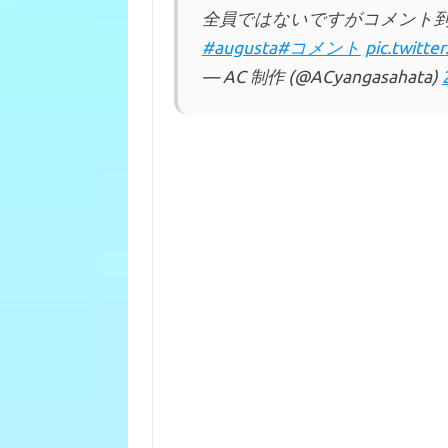
全員ではないですがコメント
#augusta
#コメント
pic.twitt
— AC 制作 (@ACyangasahata)