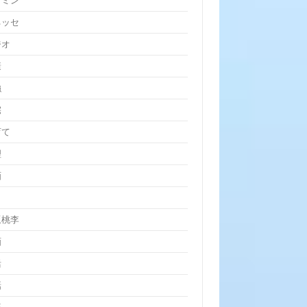
クミン
ネッセ
ジオ
康
強
宅
育て
理
画
坂桃李
画
活
話