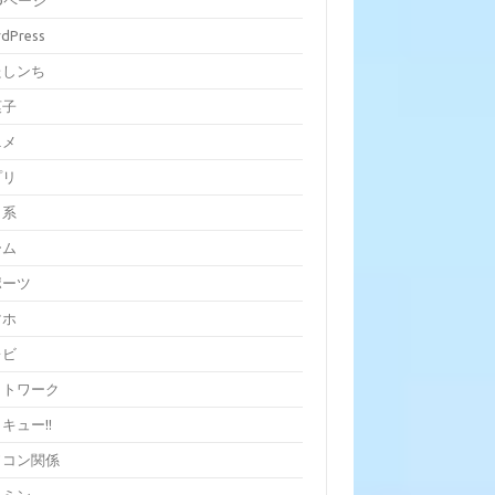
bページ
dPress
たしンち
菓子
ニメ
プリ
ラ系
ーム
ポーツ
マホ
レビ
ットワーク
キュー!!
ソコン関係