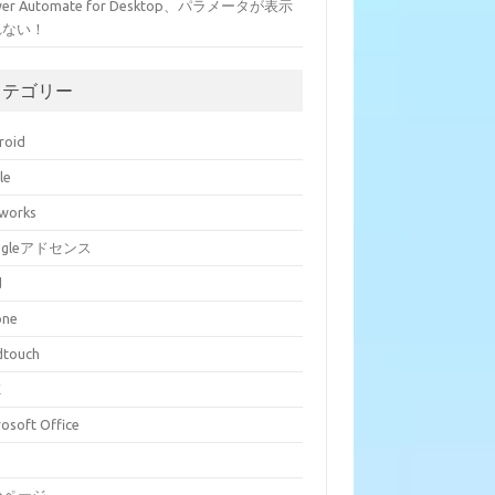
wer Automate for Desktop、パラメータが表示
れない！
カテゴリー
roid
le
eworks
ogleアドセンス
d
one
dtouch
E
rosoft Office