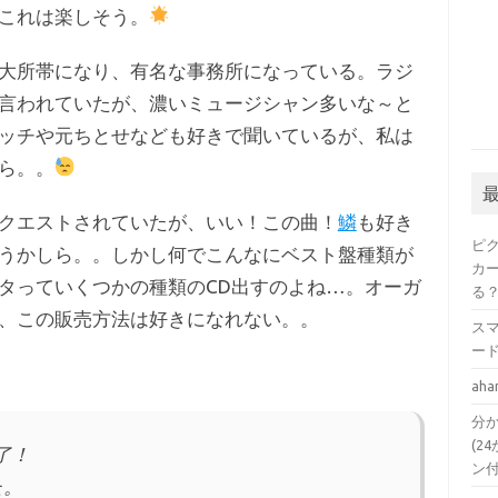
これは楽しそう。
大所帯になり、有名な事務所になっている。ラジ
言われていたが、濃いミュージシャン多いな～と
ッチや元ちとせなども好きで聞いているが、私は
ら。。
クエストされていたが、いい！この曲！
鱗
も好き
ピ
うかしら。。しかし何でこんなにベスト盤種類が
カ
タっていくつかの種類のCD出すのよね…。オーガ
る
、この販売方法は好きになれない。。
ス
ー
a
分か
(24
了！
ン
た。