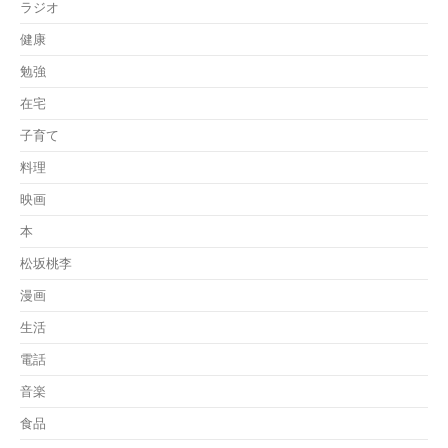
ラジオ
健康
勉強
在宅
子育て
料理
映画
本
松坂桃李
漫画
生活
電話
音楽
食品