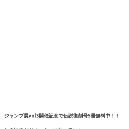
o
r
a
o
k
ジャンプ展vol3開催記念で伝説復刻号5冊無料中！！