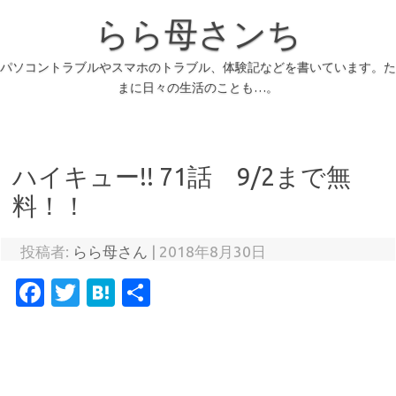
らら母さンち
パソコントラブルやスマホのトラブル、体験記などを書いています。た
まに日々の生活のことも…。
ハイキュー!! 71話 9/2まで無
料！！
投稿者:
らら母さん
|
2018年8月30日
Fa
T
H
共
c
w
at
有
e
it
e
b
te
n