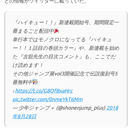
との情報がツイッターに載っていた。
『ハイキュー！！』新連載開始号、期間限定一
冊まるごと配信中
単行本ではモノクロになってる『ハイキュ
ー！！１話目の巻頭カラー』や、新連載を始め
た『古舘先生の目次コメント』も、ここでだ
け読めます！
その他ジャンプ展vol3開催記念で伝説復刻号5
冊無料中
↓
https://t.co/G8QfBxaHrc
pic.twitter.com/0nmeYkT6Mm
— 少年ジャンプ＋ (@shonenjump_plus)
2018
年8月28日