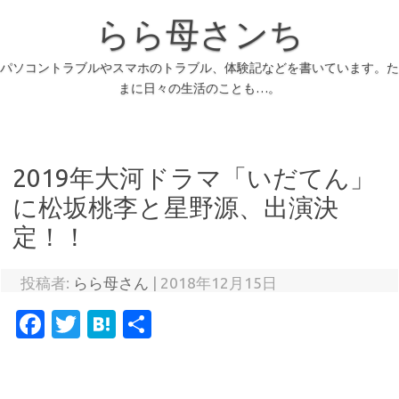
らら母さンち
パソコントラブルやスマホのトラブル、体験記などを書いています。た
まに日々の生活のことも…。
2019年大河ドラマ「いだてん」
に松坂桃李と星野源、出演決
定！！
投稿者:
らら母さん
|
2018年12月15日
Fa
T
H
共
c
w
at
有
e
it
e