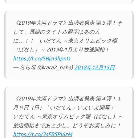
《2019年大河ドラマ》出演者発表 第３弾！そ
して、番組のタイトル題字はあの人
に…！！ いだてん ～東京オリムピック噺
（ばなし）～ 2019年1月より放送開始！
https://t.co/SBjzI3hpnD
— らら母 (@rara2_haha)
2018年12月15日
《2019年大河ドラマ》出演者発表 第４弾！１
月６日（日）「いだてん」いよいよ開幕！
いだてん ～東京オリムピック噺（ばなし）～
放送開始まであと少し。どうぞお楽しみに！
https://t.co/3sFBSPl6zM