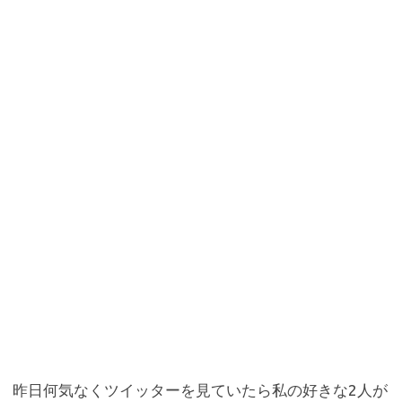
b
te
n
o
r
a
o
k
昨日何気なくツイッターを見ていたら私の好きな2人が