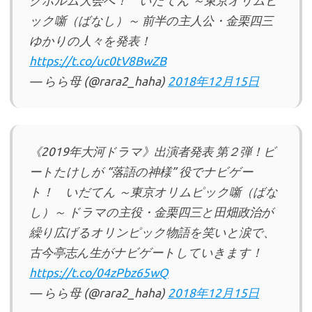
クホルム大会へ！ いだてん ～東京オリムピ
ック噺（ばなし）～ 前半の主人公・金栗四三
ゆかりの人々を発表！
https://t.co/uc0tV8BwZB
— らら母 (@rara2_haha)
2018年12月15日
《2019年大河ドラマ》出演者発表 第２弾！ビ
ートたけしが “落語の神様” 役でナビゲー
ト！ いだてん ～東京オリムピック噺（ばな
し）～ ドラマの主役・金栗四三と田畑政治が
繰り広げるオリンピック物語を笑いと涙で、
古今亭志ん生がナビゲートしていきます！
https://t.co/04zPbz65wQ
— らら母 (@rara2_haha)
2018年12月15日