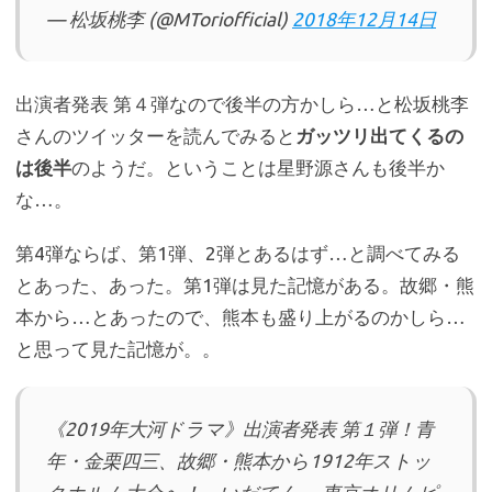
— 松坂桃李 (@MToriofficial)
2018年12月14日
出演者発表 第４弾なので後半の方かしら…と松坂桃李
さんのツイッターを読んでみると
ガッツリ出てくるの
は後半
のようだ。ということは星野源さんも後半か
な…。
第4弾ならば、第1弾、2弾とあるはず…と調べてみる
とあった、あった。第1弾は見た記憶がある。故郷・熊
本から…とあったので、熊本も盛り上がるのかしら…
と思って見た記憶が。。
《2019年大河ドラマ》出演者発表 第１弾！青
年・金栗四三、故郷・熊本から1912年ストッ