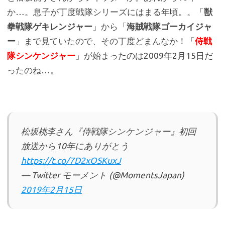
か…。息子が丁度戦隊シリーズにはまる年頃。。「
獣
拳戦隊ゲキレンジャー
」から「
海賊戦隊ゴーカイジャ
ー
」まで見ていたので、その丁度どまんなか！「
侍戦
隊シンケンジャー
」が始まったのは2009年2月15日だ
ったのね…。
松坂桃李さん『侍戦隊シンケンジャー』初回
放送から10年にありがとう
https://t.co/7D2xOSKuxJ
— Twitter モーメント (@MomentsJapan)
2019年2月15日