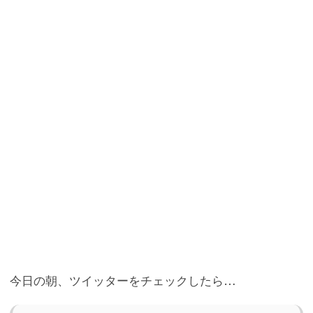
o
r
a
o
k
今日の朝、ツイッターをチェックしたら…