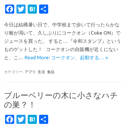
Fa
T
H
共
c
w
at
有
今日は結構暑い日で、中学校まで歩いて行ったらかな
e
it
e
り喉が渇いて、久しぶりにコークオン（Coke ON）で
b
te
n
ジュースを買った。 すると…『令和スタンプ』という
o
r
a
ものゲットした！ コークオンの自販機が近くにない
o
と、こ…
Read More: コークオン、起動する… »
k
カテゴリー:
アプリ
生活
食品
ブルーベリーの木に小さなハチ
の巣？！
Fa
T
H
共