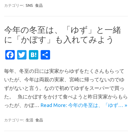
カテゴリー:
SNS
食品
今年の冬至は、「ゆず」と一緒
に「かぼす」も入れてみよう
Fa
T
H
共
c
w
at
有
毎年、冬至の日には実家からゆずをたくさんもらって
e
it
e
いたが、今年は両親の実家、宮崎に帰ってないのでゆ
b
te
n
ずがないと言う。なので初めてゆずをスーパーで買っ
o
r
a
た。 魚にかぼすをかけて食べようと昨日実家からもら
o
ったが、かぼ…
Read More: 今年の冬至は、「ゆず… »
k
カテゴリー:
生活
食品