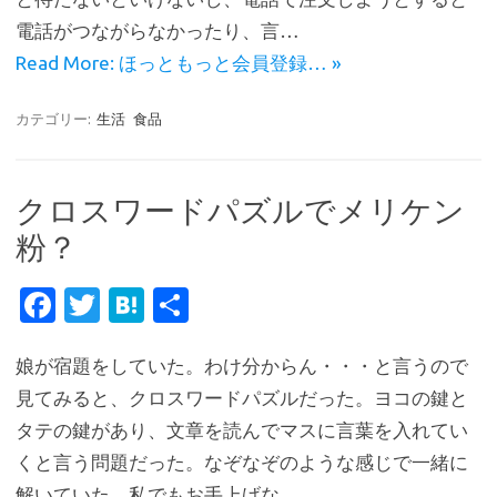
o
電話がつながらなかったり、言…
k
Read More: ほっともっと会員登録… »
カテゴリー:
生活
食品
クロスワードパズルでメリケン
粉？
Fa
T
H
共
c
w
at
有
娘が宿題をしていた。わけ分からん・・・と言うので
e
it
e
見てみると、クロスワードパズルだった。ヨコの鍵と
b
te
n
タテの鍵があり、文章を読んでマスに言葉を入れてい
o
r
a
くと言う問題だった。なぞなぞのような感じで一緒に
o
解いていた。私でもお手上げな…