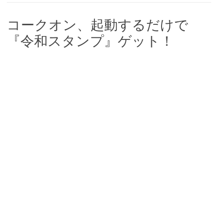
b
te
n
o
r
a
コークオン、起動するだけで
o
『令和スタンプ』ゲット！
k