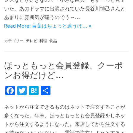
o
r
a
いた。あのドラマに出演されていた長谷川博己さんと
o
あまりに雰囲気が違うのでう～…
k
Read More: 言葉はちょっと違うけ… »
カテゴリー:
テレビ
料理
食品
ほっともっと会員登録、クーポ
ンお得だけど…
Fa
T
H
共
c
w
at
有
ネットから注文できるものはネットで注文することが
e
it
e
多くなった。年末、ほっともっとも会員登録をしネッ
b
te
n
トから注文するようになった。来店してから注文する
o
r
a
と待たないといけないし、電話で注文しようとすると