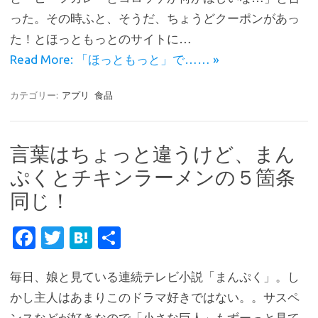
o
r
a
った。その時ふと、そうだ、ちょうどクーポンがあっ
o
た！とほっともっとのサイトに…
k
Read More: 「ほっともっと」で…… »
カテゴリー:
アプリ
食品
言葉はちょっと違うけど、まん
ぷくとチキンラーメンの５箇条
同じ！
Fa
T
H
共
c
w
at
有
毎日、娘と見ている連続テレビ小説「まんぷく」。し
e
it
e
かし主人はあまりこのドラマ好きではない。。サスペ
b
te
n
ンスなどが好きなので「小さな巨人」もずーっと見て