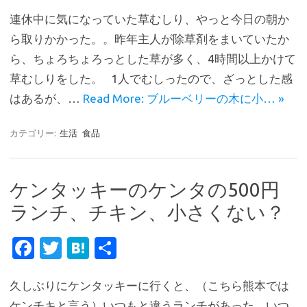
c
w
at
有
連休中に気になっていた草むしり、やっと今日の朝か
e
it
e
ら取りかかった。。昨年主人が除草剤をまいていたか
b
te
n
ら、ちょろちょろっとした草が多く、4時間以上かけて
o
r
a
草むしりをした。 1人でむしったので、ざっとした感
o
はあるが、…
Read More: ブルーベリーの木に小… »
k
カテゴリー:
生活
食品
ケンタッキーのケンタの500円
ランチ、チキン、小さくない？
Fa
T
H
共
c
w
at
有
久しぶりにケンタッキーに行くと、（こちら熊本では
e
it
e
ケンチキと言う）いつもと違うランチがあった。いつ