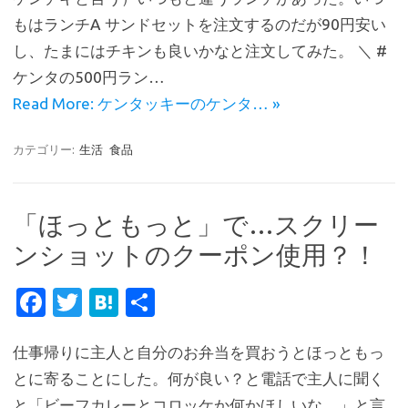
b
te
n
もはランチA サンドセットを注文するのだが90円安い
o
r
a
し、たまにはチキンも良いかなと注文してみた。 ＼ #
o
ケンタの500円ラン…
k
Read More: ケンタッキーのケンタ… »
カテゴリー:
生活
食品
「ほっともっと」で…スクリー
ンショットのクーポン使用？！
Fa
T
H
共
c
w
at
有
仕事帰りに主人と自分のお弁当を買おうとほっともっ
e
it
e
とに寄ることにした。何が良い？と電話で主人に聞く
b
te
n
と「ビーフカレーとコロッケか何かほしいな…」と言