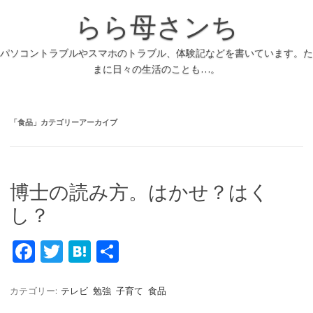
らら母さンち
パソコントラブルやスマホのトラブル、体験記などを書いています。た
まに日々の生活のことも…。
「
食品
」カテゴリーアーカイブ
博士の読み方。はかせ？はく
し？
Fa
T
H
共
c
w
at
有
e
it
e
カテゴリー:
テレビ
勉強
子育て
食品